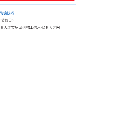
防骗技巧
分节假日）
县人才市场 滦县招工信息-
滦县人才网