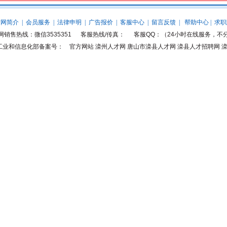
才网简介
|
会员服务
|
法律申明
|
广告报价
|
客服中心
|
留言反馈
|
帮助中心
|
求职
网销售热线：微信3535351 客服热线/传真： 客服QQ：（24小时在线服务，不
业和信息化部备案号：
官方网站 滦州人才网 唐山市滦县人才网 滦县人才招聘网 滦