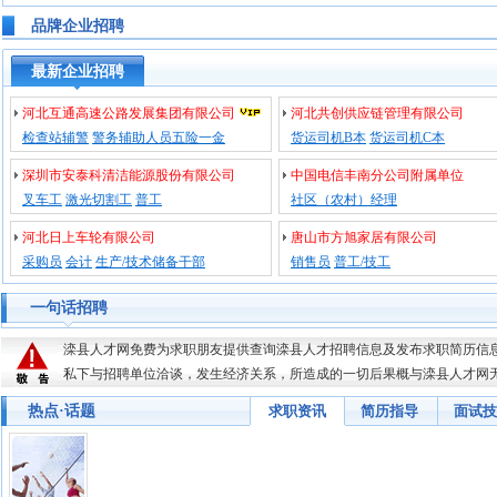
品牌企业招聘
最新企业招聘
河北互通高速公路发展集团有限公司
河北共创供应链管理有限公司
检查站辅警
警务辅助人员五险一金
货运司机B本
货运司机C本
深圳市安泰科清洁能源股份有限公司
中国电信丰南分公司附属单位
叉车工
激光切割工
普工
社区（农村）经理
河北日上车轮有限公司
唐山市方旭家居有限公司
采购员
会计
生产/技术储备干部
销售员
普工/技工
一句话招聘
滦县人才网
免费为求职朋友提供查询滦县人才招聘信息及发布求职简历信
私下与招聘单位洽谈，发生经济关系，所造成的一切后果概与
滦县人才网
热点·话题
求职资讯
简历指导
面试技